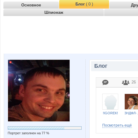
Блог
( 0 )
Основное
Др
Шпионаж
Блог
26
!IGOREK!
3Н
Посмотреть ещё
Портрет заполнен на 77 %