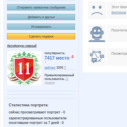
annlera
brunfo
Этот блог
Отправить приватное сообщение
блогеров
.
Добавить в друзья
Игнорировать
АлекС 52
Анатолий-С
Посетит
Сделать подарок
Автофорум главный
Продавщица из Секс-шопа
Станица Воль
популярность:
Посмотре
-2
7417 место
↓
рейтинг
3255
?
Привилегированный
пользователь
11
уровня
Статистика портрета:
сейчас просматривают портрет - 0
зарегистрированные пользователи
посетившие портрет за 7 дней - 0